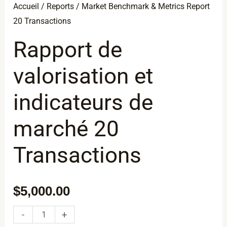
Market
Accueil
/
Reports
/ Market Benchmark & Metrics Report
Benchmark
20 Transactions
&
Rapport de
Metrics
Report
valorisation et
20
indicateurs de
Transactions
marché 20
Transactions
$
5,000.00
-
+