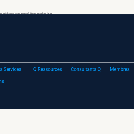
rmation complémentaire.
s Services
Q Ressources
Consultants Q
Membres