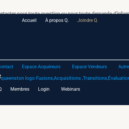
ontacter pour toute question ou pour toute demande d’info
Accueil
À propos Q.
Joindre Q.
ontact
Espace Acquéreurs
Espace Vendeurs
Autre
Q
Membres
Login
Webinars