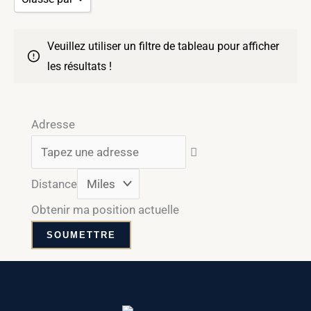
AB
Assurance collective
0-500,000
Trier par popularité
Veuillez utiliser un filtre de tableau pour afficher
BC
ICPM
500,000-1M
Classer par ordre d'importance
les résultats !
MB
IIROC
1M – 5M
Trier par prix du plus bas au plus élevé
NB
Assurance
5M – 10M
Trier par prix du plus bas au plus élevé
Adresse
NL
MFDA
10M +
Trier par nouveauté
NT
PM
to
Trier par nom A - Z
Distance
NS
Référence
Trier par nom A - Z
Obtenir ma position actuelle
ON
Classé par
PEI
QC
SK