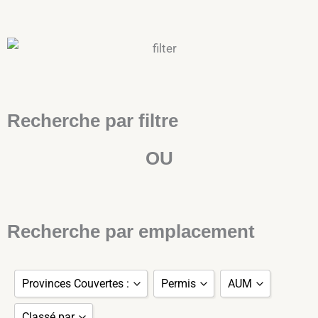
Recherche par filtre
OU
Recherche par emplacement
Provinces Couvertes :
Permis
AUM
Classé par
Afficher tout
EMD
Afficher tout