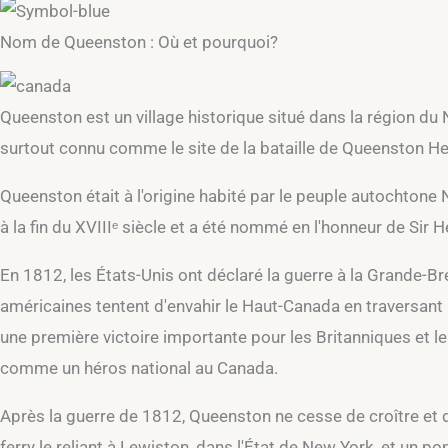
Nom de Queenston : Où et pourquoi?
Queenston est un village historique situé dans la région du N
surtout connu comme le site de la bataille de Queenston He
Queenston était à l'origine habité par le peuple autochtone N
à la fin du XVIIIᵉ siècle et a été nommé en l'honneur de Si
En 1812, les États-Unis ont déclaré la guerre à la Grande-Br
américaines tentent d'envahir le Haut-Canada en traversant l
une première victoire importante pour les Britanniques et le
comme un héros national au Canada.
Après la guerre de 1812, Queenston ne cesse de croître et 
ferry le reliant à Lewiston, dans l'État de New York, et un 