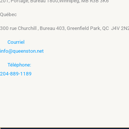
201, Portage, Bureau 1800,Winnipeg, MB R3B 3K6
Québec
300 rue Churchill , Bureau 403, Greenfield Park, QC J4V 2N
Courriel
info@queenston.net
Téléphone:
204-889-1189