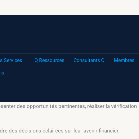
 à planifier leur avenir. Nos services incluent les fusions
reprise, la protection de cette valeur avec des plans de
s Services
Q Ressources
Consultants Q
Membres
tions et maximiser le prix de vente. Nous accompagnons
 nous aidons les entreprises à trouver des partenaires
enter des opportunités pertinentes, réaliser la vérification
e des décisions éclairées sur leur avenir financier.