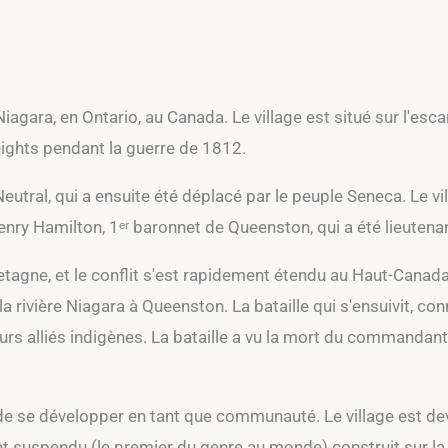
iagara, en Ontario, au Canada. Le village est situé sur l'esc
ights pendant la guerre de 1812.
eutral, qui a ensuite été déplacé par le peuple Seneca. Le vi
r Henry Hamilton, 1ᵉʳ baronnet de Queenston, qui a été lieut
etagne, et le conflit s'est rapidement étendu au Haut-Canada 
a rivière Niagara à Queenston. La bataille qui s'ensuivit, c
urs alliés indigènes. La bataille a vu la mort du commandant
de se développer en tant que communauté. Le village est dev
pont suspendu (le premier du genre au monde) construit sur la