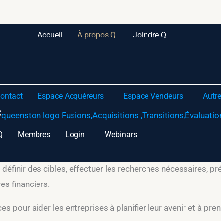
Accueil
À propos Q.
Joindre Q.
s du secteur financier, les aidant à gérer les transitions et
ntégrale de la succession, l’optimisation de la valeur de l’ent
ation de la succession pour assurer une retraite confortable.
ontact
Espace Acquéreurs
Espace Vendeurs
Autre
’une entreprise est conçu pour obtenir les meilleures condi
maximiser leur prime de transition ou de rétention. De plus,
Q
Membres
Login
Webinars
finir des cibles, effectuer les recherches nécessaires, prés
es financiers.
ur aider les entreprises à planifier leur avenir et à prendr