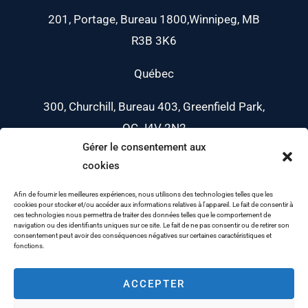
201, Portage, Bureau 1800,Winnipeg, MB
R3B 3K6
Québec
300, Churchill, Bureau 403, Greenfield Park,
QC J4V 2N2
Gérer le consentement aux
Téléphone: 204-889-1189
cookies
Courriel: info@queenston.net
Afin de fournir les meilleures expériences, nous utilisons des technologies telles que les
cookies pour stocker et/ou accéder aux informations relatives à l'appareil. Le fait de consentir à
ces technologies nous permettra de traiter des données telles que le comportement de
navigation ou des identifiants uniques sur ce site. Le fait de ne pas consentir ou de retirer son
consentement peut avoir des conséquences négatives sur certaines caractéristiques et
fonctions.
ACCEPTER
Copyright © 2026 Queenston