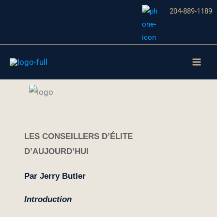
Aller
204-889-1189
au
contenu
LES CONSEILLERS D’ÉLITE
D’AUJOURD’HUI
Par Jerry Butler
Introduction