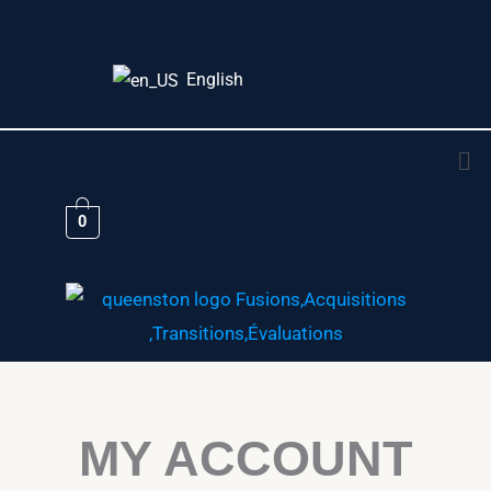
Aller
au
English
contenu
Me
0
MY ACCOUNT