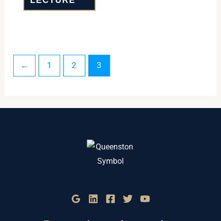
LECTURE
←
1
2
3